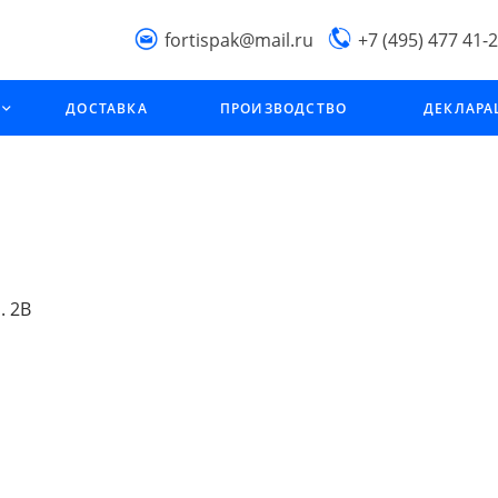
fortispak@mail.ru
+7 (495) 477 41-
Производственна
ДОСТАВКА
ПРОИЗВОДСТВО
ДЕКЛАР
компания "Фортис
МО, г. Подольск,
Фабричный проезд,
стрроение 2В
. 2В