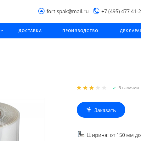
fortispak@mail.ru
+7 (495) 477 41-
Производственна
ДОСТАВКА
ПРОИЗВОДСТВО
ДЕКЛАР
компания "Фортис
МО, г. Подольск,
Фабричный проезд,
стрроение 2В
В наличии
Заказать
Ширина: от 150 мм до