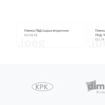
Пленка ПВД-Сырье вторичное
Пленк
622.08 КБ
ПНД, Т
.jpeg
.jp
651.79