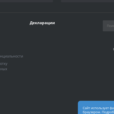
Декларации
енциальности
отку
нных
Сайт использует ф
браузером. Подроб