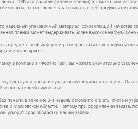
лёнки ПОФ(или полиолефиновой плёнки) в том, что она изготав
безопасна, что позволяет упаковывать в неё продукты питания
это надежный упаковочный материал, сохраняющий качества с
 данная пленка может выдерживать более высокие нагрузки,она 
ать предметы любых форм и размеров, таких как продукты питан
ары и многое другое.
енку в компании «ФортисПак», вы можете значительно сэконо
ленку цветную и прозрачную, разной ширины и толщины. Пакет
ой корпоративной символики.
без печати, в течение 3-4 недель(с момента оплаты счета и утв
ве и Московской области. Поэтому при оформлении заказа, пож
разы ускорит срок обработки Вашей заявки.