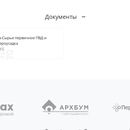
Документы
а-Сырье первичное ПВД и
ероусадка
eg
 КБ