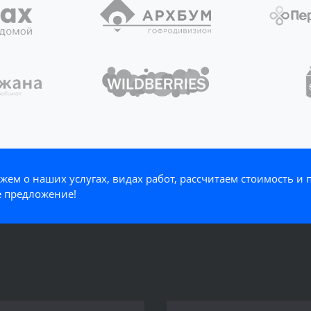
жем о наших услугах, видах работ, рассчитаем стоимость и
 предложение!