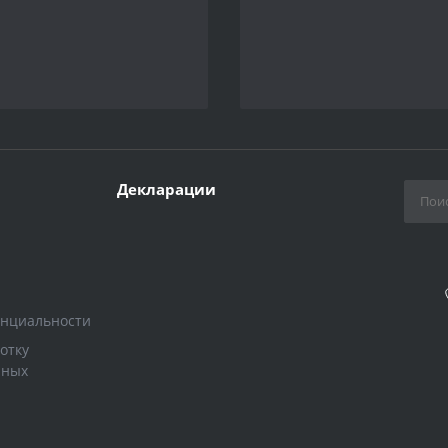
Декларации
енциальности
отку
нных