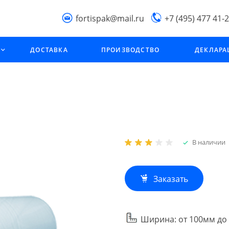
fortispak@mail.ru
+7 (495) 477 41-
Производственна
ДОСТАВКА
ПРОИЗВОДСТВО
ДЕКЛАР
компания "Фортис
МО, г. Подольск,
Фабричный проезд,
стрроение 2В
В наличии
Заказать
Ширина: от 100мм до