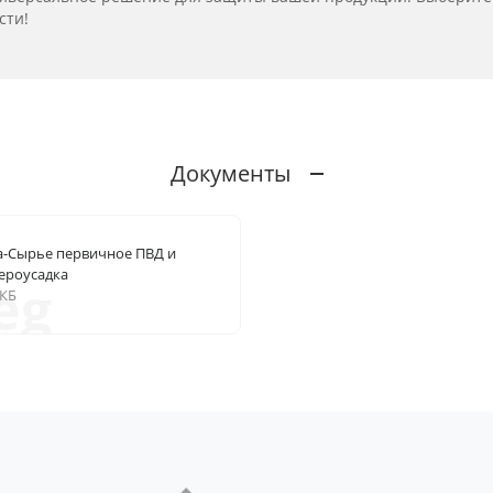
сти!
Документы
а-Сырье первичное ПВД и
ероусадка
eg
 КБ