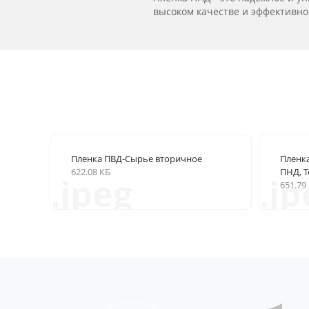
высоком качестве и эффективно
Пленка ПВД-Сырье вторичное
Пленк
622.08 КБ
ПНД, Т
.jpeg
.jp
651.79