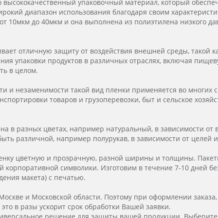
то высококачественный упаковочный материал, который обесп
ирокий диапазон использования благодаря своим характеристи
 от 10мкм до 40мкм и она выполнена из полиэтилена низкого дав
вает отличную защиту от воздействия внешней среды, такой как
ания упаковки продуктов в различных отраслях, включая пище
ть в целом.
ти и незаменимости такой вид пленки применяется во многих с
нспортировки товаров и грузоперевозки, быт и сельское хозяйс
на в разных цветах, например натуральный, в зависимости от
быть различной, например полурукав, в зависимости от целей 
ленку цветную и прозрачную, разной ширины и толщины. Пакет
 корпоративной символики. Изготовим в течение 7-10 дней без
дения макета) с печатью.
Москве и Московской области. Поэтому при оформлении заказа, 
, это в разы ускорит срок обработки Вашей заявки.
ниверсальное решение для защиты вашей продукции. Выберите э